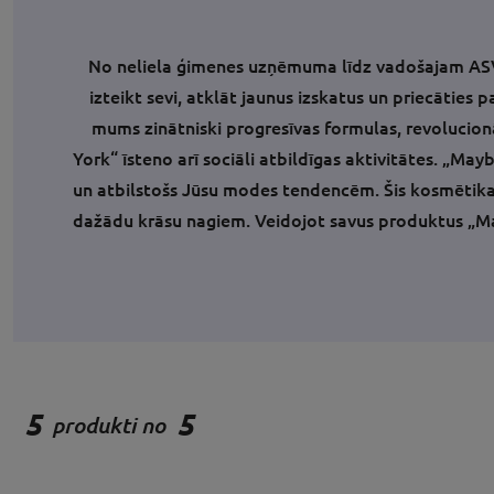
No neliela ģimenes uzņēmuma līdz vadošajam ASV
izteikt sevi, atklāt jaunus izskatus un priecātie
mums zinātniski progresīvas formulas, revolucio
York“ īsteno arī sociāli atbildīgas aktivitātes. „Ma
un atbilstošs Jūsu modes tendencēm. Šis kosmētik
dažādu krāsu nagiem. Veidojot savus produktus „Ma
5
5
produkti no