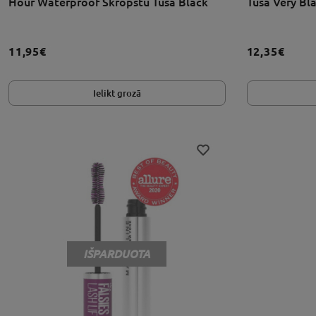
Hour Waterproof Skropstu Tuša Black
Tuša Very Bl
11,95€
12,35€
Ielikt grozā
IŠPARDUOTA