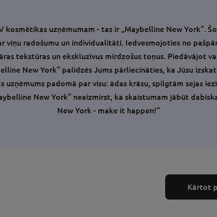
 kosmētikas uzņēmumam - tas ir „Maybelline New York“. Šodi
s par viņu radošumu un individualitāti. Iedvesmojoties no paš
nāras tekstūras un ekskluzīvus mirdzošus toņus. Piedāvājot 
ybelline New York“ palīdzēs Jums pārliecināties, ka Jūsu izska
as uzņēmums padomā par visu: ādas krāsu, spilgtām sejas i
ybelline New York“ neaizmirst, ka skaistumam jābūt dabiskam
New York - make it happen!“
Kārtot 