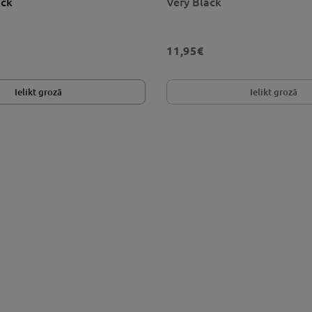
ack
Very Black
11,95€
Ielikt grozā
Ielikt grozā