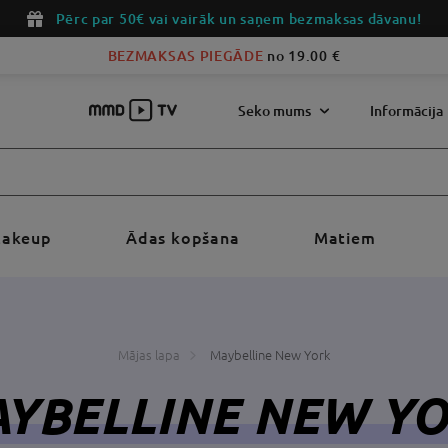
Pērc par 50€ vai vairāk un saņem bezmaksas dāvanu!
BEZMAKSAS PIEGĀDE
no 19.00 €
Seko mums
Informācija‎
akeup
Ādas kopšana
Matiem
Mājas lapa
Maybelline New York
YBELLINE NEW Y