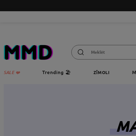
Trending 🏖️
M
SALE ❤️
ZĪMOLI
MA