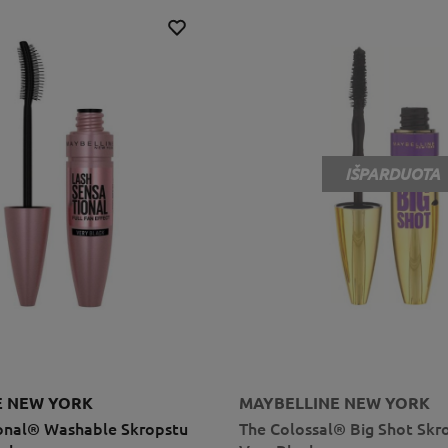
IŠPARDUOTA
E NEW YORK
MAYBELLINE NEW YORK
onal® Washable Skropstu
The Colossal® Big Shot Skr