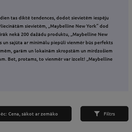
en tas diktē tendences, dodot sievietēm iespēju
pārliecinātām sievietēm, „Maybelline New York“ dod
vairāk nekā 200 dažādu produktu, „Maybelline New
ts un sajūta ar minimālu piepūli vienmēr būs perfekts
ezīmēm, garām un lokainām skropstām un mirdzošiem
. Bet, protams, to vienmēr var izcelt! „Maybelline
pēc:
Cena, sākot ar zemāko
Filtrs