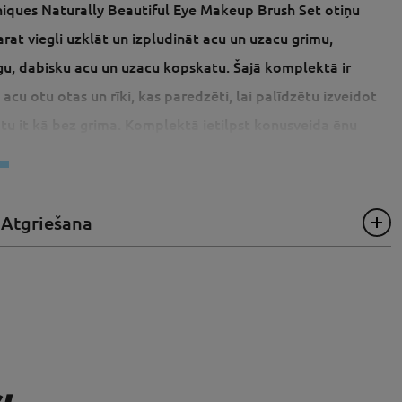
niques Naturally Beautiful Eye Makeup Brush Set otiņu
at viegli uzklāt un izpludināt acu un uzacu grimu,
gu, dabisku acu un uzacu kopskatu. Šajā komplektā ir
 acu otu otas un rīki, kas paredzēti, lai palīdzētu izveidot
tu it kā bez grima. Komplektā ietilpst konusveida ēnu
izgaismotāja otiņa, plata lainera otiņa, uzacu ķemmīte,
un smalka pincete. Profesionāļu padoms - izmēģiniet ziepju
 uzacu tendenci ar uzacu duetu.
 Atgriešana