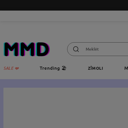
Trending 🏖️
M
SALE ❤️
ZĪMOLI