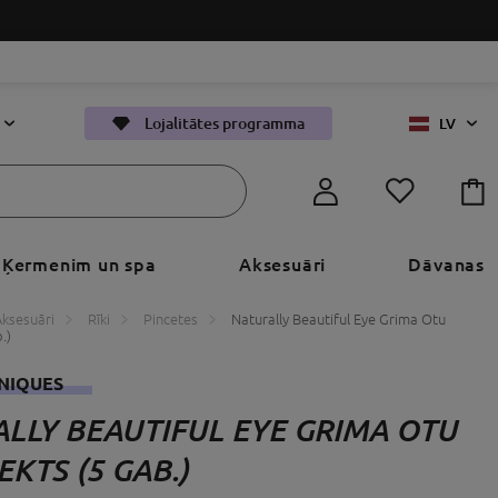
Lojalitātes programma
LV
Ķermenim un spa
Aksesuāri
Dāvanas
Aksesuāri
Rīki
Pincetes
Naturally Beautiful Eye Grima Otu
.)
NIQUES
LLY BEAUTIFUL EYE GRIMA OTU
KTS (5 GAB.)