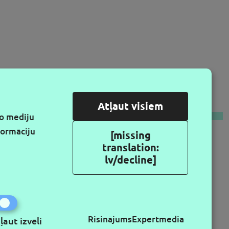
KO MUMS
Atļaut visiem
lo mediju
formāciju
[missing
translation:
lv/decline]
Risinājums
Expertmedia
ļaut izvēli