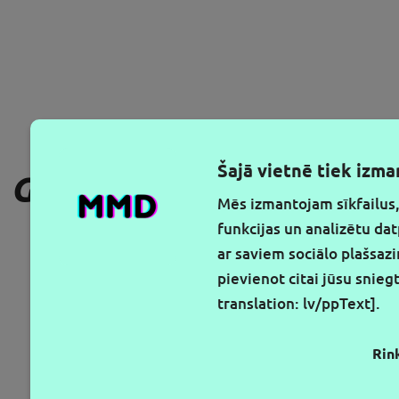
Šajā vietnē tiek izm
GAUKITE NAUJAUSIUS PA
Mēs izmantojam sīkfailus,
funkcijas un analizētu da
ar saviem sociālo plašsazi
pievienot citai jūsu snieg
translation: lv/ppText]
.
Rin