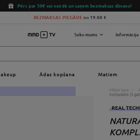
Pērc par 50€ vai vairāk un saņem bezmaksas dāvanu!
BEZMAKSAS PIEGĀDE
no 19.00 €
Seko mums
Informācija‎
akeup
Ādas kopšana
Matiem
Mājas lapa
Komplekts (5 gab
REAL TECH
NATURA
KOMPLE