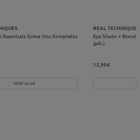
NIQUES
REAL TECHNIQUES
e Essentials Grima Otu Komplekts
Eye Shade + Blend 
gab.)
12,90€
Ielikt grozā
Ie