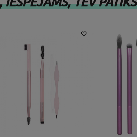
 IESPĒJAMS, TEV PATIKS