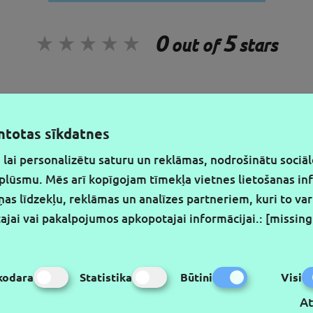
0
5
out of
stars
antotas sīkdatnes
SIŪLYMUS PIRMIEJI
SE
 lai personalizētu saturu un reklāmas, nodrošinātu sociā
tplūsmu. Mēs arī kopīgojam tīmekļa vietnes lietošanas in
ņas līdzekļu, reklāmas un analīzes partneriem, kuri to var
tajai vai pakalpojumos apkopotajai informācijai.
:
[missing
kodara
Statistika
Būtini
Visi
At