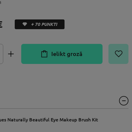
3
€
+ 70 PUNKTI
Ielikt grozā
ues Naturally Beautiful Eye Makeup Brush Kit