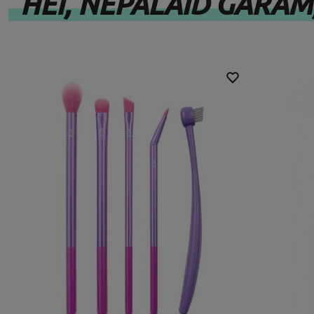
HEI, NEPALAID GARĀM,